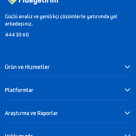
Güçlü analiz ve yenilikçi çözümlerle yatırımda yol
arkadaşınız.
444 30 60
Ürün ve Hizmetler
ÜRÜNLER
Platformlar
Pay (Hisse) Senedi
VİOP
Fibabanka Mobil
Araştırma ve Raporlar
Fibayatırım Mobil
Varant ve Sertifika
Fibayatırım İnternet Şube
Kredili Menkul Kıymetler (KMK)
Yurt İçi Piyasa Rapor ve Analizleri