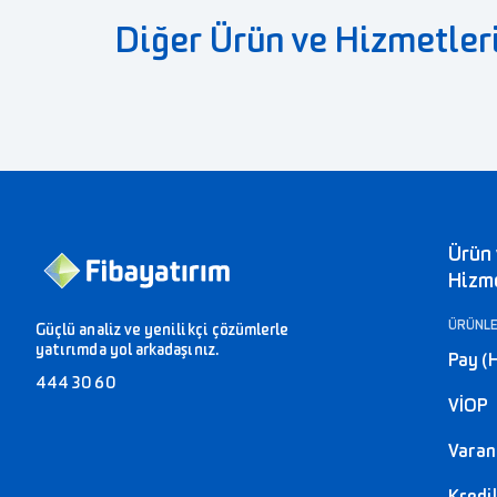
Diğer Ürün ve Hizmetler
Ürün
Hizm
ÜRÜNL
Güçlü analiz ve yenilikçi çözümlerle
yatırımda yol arkadaşınız.
Pay (
444 30 60
VİOP
Varant