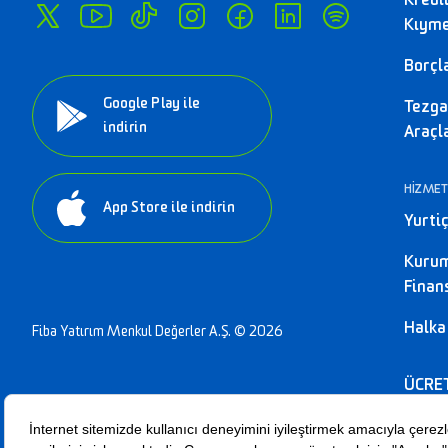
Kredi
Kıyme
Borçl
Google Play ile
Tezga
indirin
Araçl
HİZMET
App Store ile indirin
Yurtiç
Kuru
Fina
Halka
Fiba Yatırım Menkul Değerler A.Ş. © 2026
ÜCRE
KOMİ