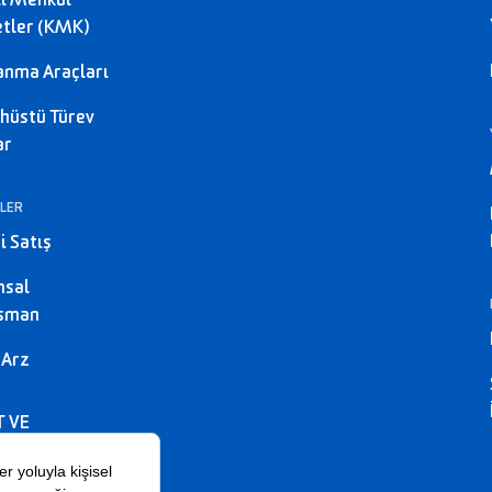
li Menkul
tler (KMK)
anma Araçları
hüstü Türev
ar
LER
i Satış
msal
nsman
 Arz
T VE
SYONLAR