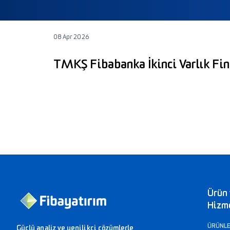
08 Apr 2026
TMKŞ Fibabanka İkinci Varlık Fin
Ürün
Hizm
ÜRÜNL
Güçlü analiz ve yenilikçi çözümlerle