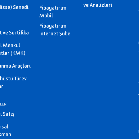
ve Analizleri
Hisse) Senedi
Fibayatırım
Mobil
Fibayatırım
 ve Sertifika
İnternet Şube
li Menkul
tler (KMK)
anma Araçları
hüstü Türev
ar
LER
i Satış
msal
nsman