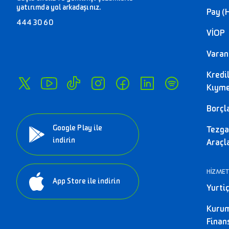
yatırımda yol arkadaşınız.
Pay (
444 30 60
VİOP
Varant
Kredi
Kıyme
Borçl
Google Play ile
Tezga
indirin
Araçl
HİZMET
App Store ile indirin
Yurtiç
Kuru
Fina