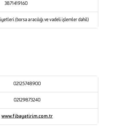
3871419160
yetleri (borsa aracılığı ve vadeli işlemler dahil)
02125748900
02129873240
www.fibayatirim.com.tr