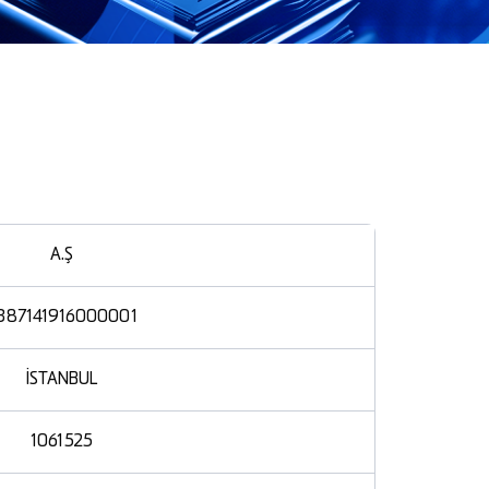
A.Ş
387141916000001
İSTANBUL
1061525