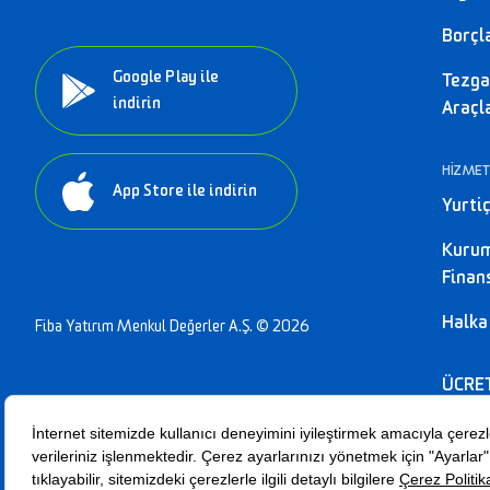
Borçl
Google Play ile
Tezga
indirin
Araçl
HİZMET
App Store ile indirin
Yurtiç
Kuru
Fina
Halka
Fiba Yatırım Menkul Değerler A.Ş. © 2026
ÜCRE
KOMİ