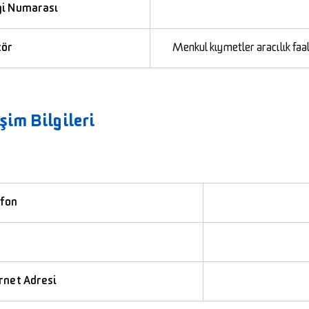
gi Numarası
tör
Menkul kıymetler aracılık faali
işim Bilgileri
efon
rnet Adresi