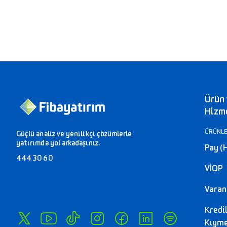
Ürün
Hizm
ÜRÜNL
Güçlü analiz ve yenilikçi çözümlerle
yatırımda yol arkadaşınız.
Pay (
444 30 60
VİOP
Varant
Kredi
Kıyme