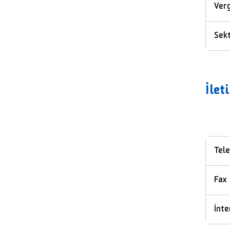
Ver
Sek
İlet
Tel
Fax
İnte