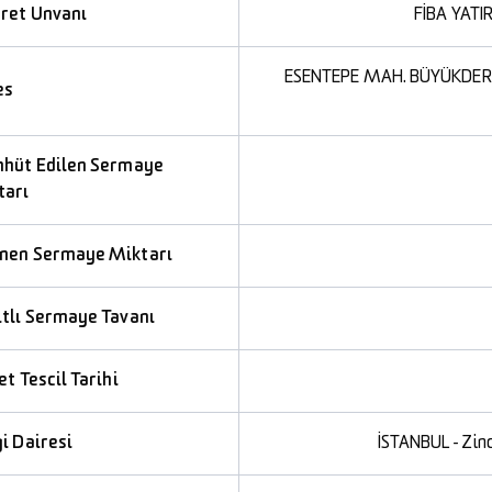
aret Unvanı
FİBA YATI
ESENTEPE MAH. BÜYÜKDERE C
es
hhüt Edilen Sermaye
tarı
nen Sermaye Miktarı
ıtlı Sermaye Tavanı
et Tescil Tarihi
i Dairesi
İSTANBUL - Zinc