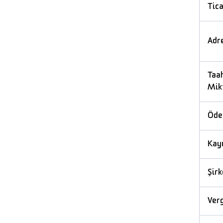
Tic
Adr
Taa
Mik
Öde
Kay
Şirk
Verg