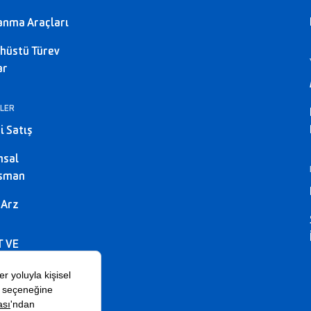
anma Araçları
hüstü Türev
ar
LER
i Satış
msal
nsman
 Arz
T VE
SYONLAR