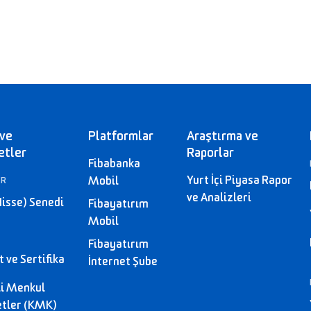
 ve
Platformlar
Araştırma ve
etler
Raporlar
Fibabanka
Yurt İçi Piyasa Rapor
Mobil
ER
ve Analizleri
Hisse) Senedi
Fibayatırım
Mobil
Fibayatırım
 ve Sertifika
İnternet Şube
li Menkul
tler (KMK)