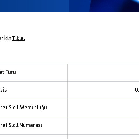
r İçin
Tıkla.
et Türü
sis
0
aret Sicil Memurluğu
ret Sicil Numarası